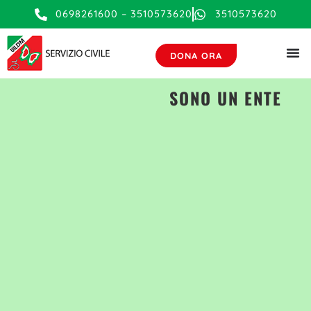
0698261600 – 3510573620
3510573620
DONA ORA
SONO UN ENTE