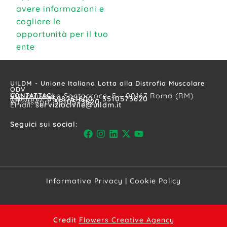
avere informazioni e
cogliere le
opportunità per il tuo
ente
UILDM - Unione Italiana Lotta alla Distrofia Muscolare
ODV
CONTATTACI
Via Prospero Santacroce, 5 – 00167 Roma (RM)
Telefono:
0698261600 – 3510573620
WhatsApp:
3510573620
Email:
serviziocivile@uildm.it
Seguici sui social:
Informativa Privacy
|
Cookie Policy
Credit
Flowers Creative Agency