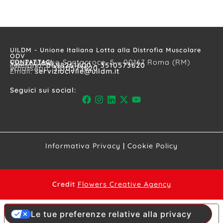
UILDM - Unione Italiana Lotta alla Distrofia Muscolare
ODV
CONTATTACI
Via Prospero Santacroce, 5 – 00167 Roma (RM)
Telefono:
0698261600 – 3510573620
WhatsApp:
3510573620
Email:
serviziocivile@uildm.it
Seguici sui social:
Informativa Privacy
|
Cookie Policy
Credit
Flowers Creative Agency
Le tue preferenze relative alla privacy