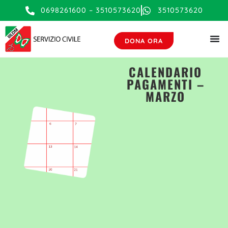
0698261600 – 3510573620
3510573620
DONA ORA
CALENDARIO
PAGAMENTI –
MARZO