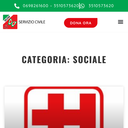
0698261600 – 3510573620
3510573620
DONA ORA
CATEGORIA: SOCIALE