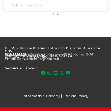
16 Dicembre 2025
1
2
UILDM - Unione Italiana Lotta alla Distrofia Muscolare
ODV
CONTATTACI
Via Prospero Santacroce, 5 – 00167 Roma (RM)
Telefono:
0698261600 – 3510573620
WhatsApp:
3510573620
Email:
serviziocivile@uildm.it
Seguici sui social:
Informativa Privacy
|
Cookie Policy