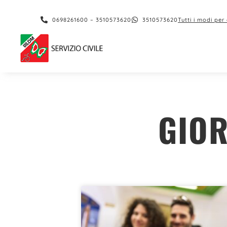
0698261600 – 3510573620
3510573620
Tutti i modi per
GIOR