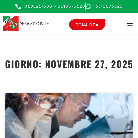
0698261600 – 3510573620
3510573620
DONA ORA
GIORNO: NOVEMBRE 27, 2025